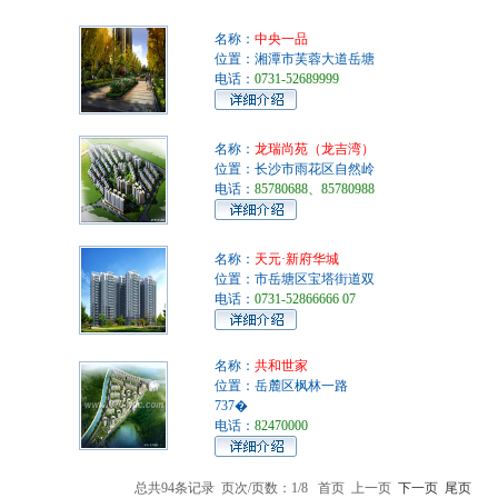
名称：
中央一品
位置：湘潭市芙蓉大道岳塘
电话：
0731-52689999
名称：
龙瑞尚苑（龙吉湾）
位置：长沙市雨花区自然岭
电话：
85780688、85780988
名称：
天元·新府华城
位置：市岳塘区宝塔街道双
电话：
0731-52866666 07
名称：
共和世家
位置：岳麓区枫林一路
737�
电话：
82470000
总共94条记录 页次/页数：1/8 首页 上一页
下一页
尾页